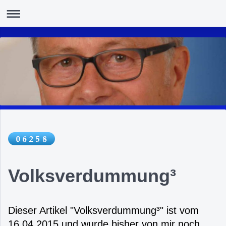
Volksverdummung³
Dieser Artikel "Volksverdummung³" ist vom
16.04.2015 und wurde bisher von mir noch