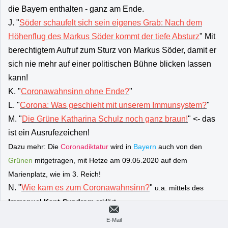
die Bayern enthalten - ganz am Ende.
J. "
Söder schaufelt sich sein eigenes Grab: Nach dem
Höhenflug des Markus Söder kommt der tiefe Absturz
" Mit
berechtigtem Aufruf zum Sturz von Markus Söder, damit er
sich nie mehr auf einer politischen Bühne blicken lassen
kann!
K. "
Coronawahnsinn ohne Ende?
"
L. "
Corona: Was geschieht mit unserem Immunsystem?
"
M. "
Die Grüne Katharina Schulz noch ganz braun!
" <- das
ist ein Ausrufezeichen!
Dazu mehr: Die
Coronadiktatur
wird in
Bayern
auch von den
Grünen
mitgetragen, mit Hetze am 09.05.2020 auf dem
Marienplatz, wie im 3. Reich!
N. "
Wie kam es zum Coronawahnsinn?
"
u.a. mittels des
Immanuel Kant-Syndrom
erklärt
O. "
Steingarts Morning Briefing vom 17.05.2020 erklärt
"
E-Mail