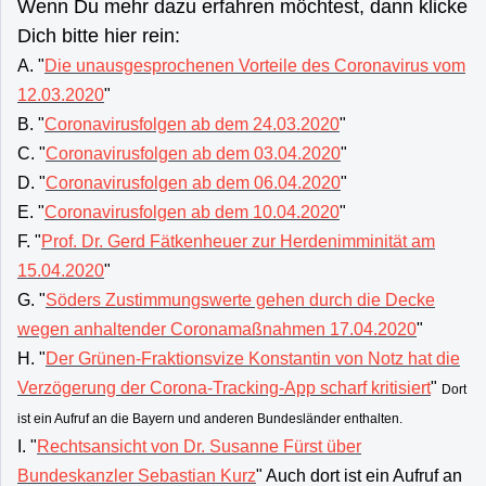
Wenn Du mehr dazu erfahren möchtest, dann klicke
Dich bitte hier rein:
A. "
Die unausgesprochenen Vorteile des Coronavirus vom
12.03.2020
"
B. "
Coronavirusfolgen ab dem 24.03.2020
"
C. "
Coronavirusfolgen ab dem 03.04.2020
"
D. "
Coronavirusfolgen ab dem 06.04.2020
"
E. "
Coronavirusfolgen ab dem 10.04.2020
"
F. "
Prof. Dr. Gerd Fätkenheuer zur Herdenimminität am
15.04.2020
"
G. "
Söders Zustimmungswerte gehen durch die Decke
wegen anhaltender Coronamaßnahmen 17.04.2020
"
H. "
Der Grünen-Fraktionsvize Konstantin von Notz hat die
Verzögerung der Corona-Tracking-App scharf kritisiert
"
Dort
ist ein Aufruf an die Bayern und anderen Bundesländer enthalten.
I. "
Rechtsansicht von Dr. Susanne Fürst über
Bundeskanzler Sebastian Kurz
" Auch dort ist ein Aufruf an