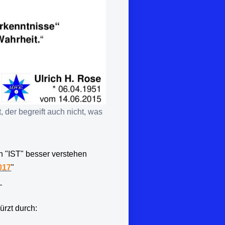
t, der begreift auch nicht, was
 "IST" besser verstehen
017
"
_
ürzt durch: