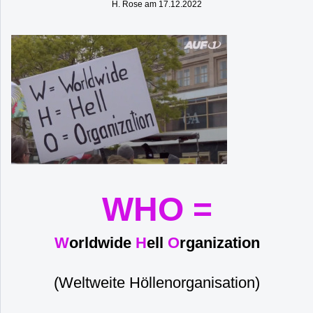
H. Rose am 17.12.2022
WHO =
W
orldwide
H
ell
O
rganization
(Weltweite Höllenorganisation)