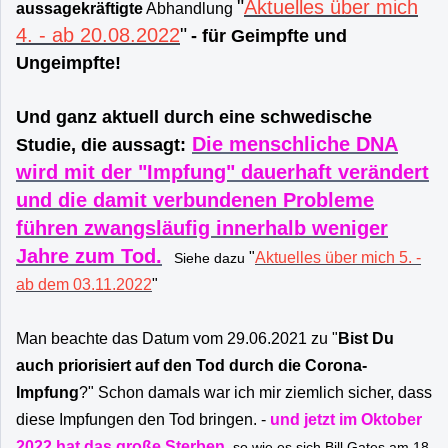
"
Aktuelles über mich
aussagekräftigte
Abhandlung
4. - ab 20.08.2022
"
- für Geimpfte und
Ungeimpfte!
Und ganz aktuell durch eine schwedische
Die menschliche DNA
Studie, die aussagt:
wird mit der "Impfung" dauerhaft verändert
und die damit verbundenen Probleme
führen zwangsläufig innerhalb weniger
Jahre zum Tod.
"
Aktuelles über mich 5. -
Siehe dazu
ab dem 03.11.2022
"
Man beachte das Datum vom 29.06.2021 zu "
Bist Du
auch priorisiert auf den Tod durch die Corona-
Impfung
?" Schon damals war ich mir ziemlich sicher, dass
diese Impfungen den Tod bringen. -
und jetzt im Oktober
2022 hat das große Sterben
,
so wie es sich Bill Gates am 18.