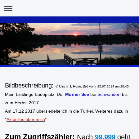
Bildbeschreibung:
© Ulrich H. Rose. Bild vom
25.07.2014 um 20:45.
Mein Lieblings-Badeplatz:
Der
Murner See
bei
Schwandorf
bis
zum Herbst 2017.
Am 17.12 2017 übersiedelte ich in die Türkei. Weiteres dazu in
"
Aktuelles über mich
"
Zum Zugriffszähler:
Nach
99.999
geht