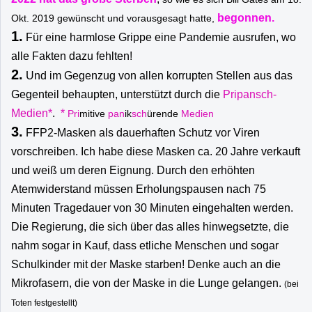
begonnen.
Okt. 2019 gewünscht und vorausgesagt hatte,
1.
Für eine harmlose Grippe eine Pandemie ausrufen, wo
alle Fakten dazu fehlten!
2.
Und im Gegenzug von allen korrupten Stellen aus das
Gegenteil behaupten, unterstützt durch die
Pripansch-
Medien*
.
*
Pri
mitive
pan
ik
sch
ürende
Medien
3.
FFP2-Masken als dauerhaften Schutz vor Viren
vorschreiben. Ich habe diese Masken ca. 20 Jahre verkauft
und weiß um deren Eignung. Durch den erhöhten
Atemwiderstand müssen Erholungspausen nach 75
Minuten Tragedauer von 30 Minuten eingehalten werden.
Die Regierung, die sich über das alles hinwegsetzte, die
nahm sogar in Kauf, dass etliche Menschen und sogar
Schulkinder mit der Maske starben! Denke auch an die
Mikrofasern, die von der Maske in die Lunge gelangen.
(bei
Toten festgestellt)