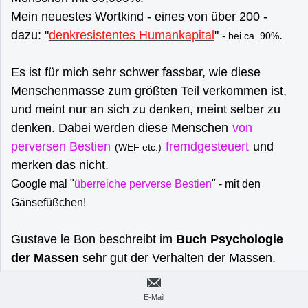
Mein neuestes Wortkind - eines von über 200 -
dazu: "
denkresistentes Humankapital
"
.
- bei ca. 90%
Es ist für mich sehr schwer fassbar, wie diese
Menschenmasse zum größten Teil verkommen ist,
und meint nur an sich zu denken, meint selber zu
denken. Dabei werden diese Menschen
von
perversen Bestien
fremdgesteuert
und
(WEF etc.)
merken das nicht.
Google mal "
überreiche perverse Bestien
" - mit den
Gänsefüßchen!
Gustave le Bon beschreibt im
Buch Psychologie
der Massen
sehr gut der Verhalten der Massen.
Das Buch ist von 1895 und immer noch
hochaktuell!
Ulrich H. Rose am 02.10.2023 20:45
E-Mail