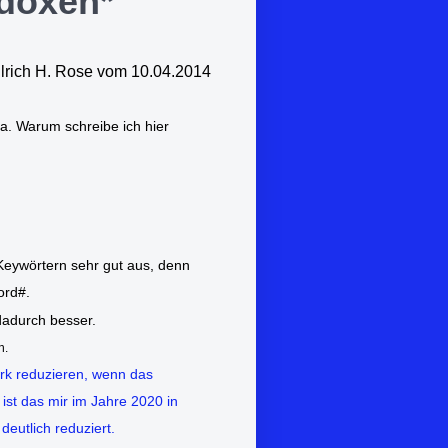
adoxen*
lrich H. Rose vom 10.04.2014
xa. Warum schreibe ich hier
Keywörtern sehr gut aus, denn
ord#.
dadurch besser.
n.
ark reduzieren, wenn das
ist das mir im Jahre 2020 in
deutlich reduziert.