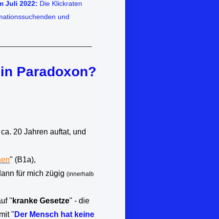
 Juli 2022:
Die Klickraten
ormationssuchenden und
________________________
 ein Paradoxon?
ca. 20 Jahren auftat, und
hen
" (B1a),
 dann für mich zügig
(innerhalb
uf "
kranke Gesetze
" - die
it "
Der Mensch hat keine