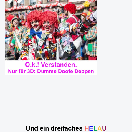
Und ein dreifaches
H
E
L
A
U