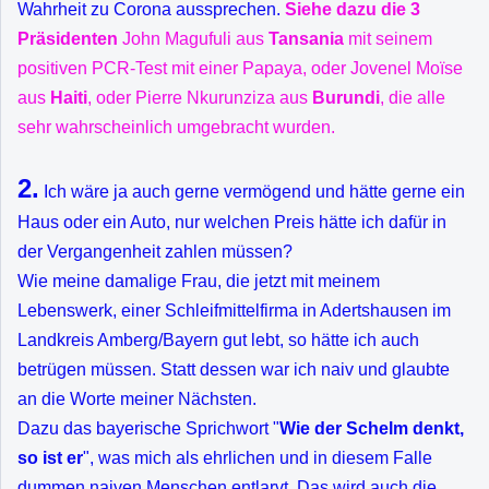
Wahrheit zu Corona aussprechen.
Siehe dazu die 3
Präsidenten
John Magufuli aus
Tansania
mit seinem
positiven PCR-Test mit einer Papaya, oder Jovenel Moïse
aus
Haiti
, oder
Pierre Nkurunziza aus
Burundi
, die alle
sehr wahrscheinlich umgebracht wurden.
2.
Ich wäre ja auch gerne vermögend und hätte gerne ein
Haus oder ein Auto, nur welchen Preis hätte ich dafür in
der Vergangenheit zahlen müssen?
Wie meine damalige Frau, die jetzt mit meinem
Lebenswerk, einer Schleifmittelfirma in Adertshausen im
Landkreis Amberg/Bayern gut lebt, so hätte ich auch
betrügen müssen. Statt dessen war ich naiv und glaubte
an die Worte meiner Nächsten.
Dazu das bayerische Sprichwort "
Wie der Schelm denkt,
so ist er
", was mich als ehrlichen und in diesem Falle
dummen naiven Menschen entlarvt. Das wird auch die