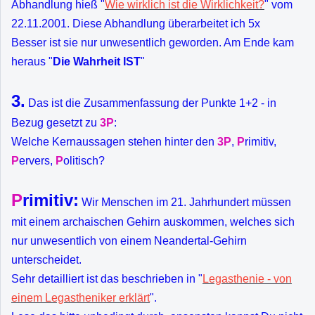
Abhandlung hieß "
Wie wirklich ist die Wirklichkeit?
" vom
22.11.2001. Diese Abhandlung überarbeitet ich 5x
Besser ist sie nur unwesentlich geworden. Am Ende kam
heraus "
Die Wahrheit IST
"
3.
Das ist die Zusammenfassung der Punkte 1+2 - in
Bezug gesetzt zu
3P
:
Welche Kernaussagen stehen hinter den
3P
,
P
rimitiv,
P
ervers,
P
olitisch?
P
rimitiv:
Wir Menschen im 21. Jahrhundert müssen
mit einem archaischen Gehirn auskommen, welches sich
nur unwesentlich von einem Neandertal-Gehirn
unterscheidet.
Sehr detailliert ist das beschrieben in "
Legasthenie - von
einem Legastheniker erklärt
".