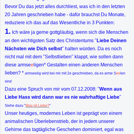
Bevor Du das jetzt alles durchliest, was ich in den letzten
20 Jahren geschrieben habe - dafür brauchst Du Monate,
reduziere ich das auf das Wesentliche in 3 Punkten:
1.
Ich wäre ja gerne gottgläubig, wenn sich die Menschen
an den wichtigsten Satz des Christentums "
Liebe Deinen
Nächsten wie Dich selbst
" halten würden. Da es noch
nicht mal mit dem "Selbstlieben" klappt, wie sollen dann
diese armse
e
ligen* Gestalten einen anderen Menschen
lieben? *
armseelig wird bei mir mit 2e geschrieben, da es arme S
ee
len
sind
Dazu eine Spruch von mir vom 07.12.2008: "
Wenn aus
Liebe Hass wird dann war es nie wahrhaftige Liebe
"
Siehe dazu "
Was ist Liebe?
"
Unser heutiges, modernes Leben ist geprägt von einem
animalischen Überlebenstrieb, der in jedem unserer
Gehirne das tagtägliche Geschehen dominiert, egal was