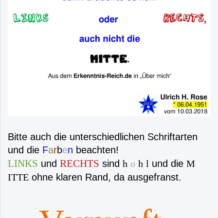
Bitte auch die unterschiedlichen Schriftarten
und die
F
a
r
b
e
n
beachten!
LINKS
RECHTS
und
sind
und die
h
o
h
l
M
ohne klaren Rand, da ausgefranst.
ITTE