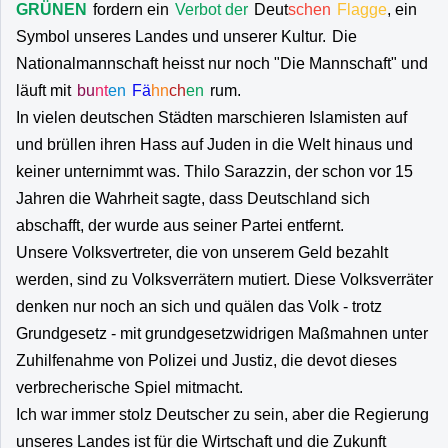
GRÜNEN
fordern ein
Verbot der
Deut
schen
Flagge
, ein
Symbol unseres Landes und unserer Kultur.
Die
Nationalmannschaft heisst nur noch "Die Mannschaft" und
läuft mit
bu
nt
en
Fä
hn
ch
en
rum.
In vielen deutschen Städten marschieren Islamisten auf
und brüllen ihren Hass auf Juden in die Welt hinaus und
keiner unternimmt was. Thilo Sarazzin, der schon vor 15
Jahren die Wahrheit sagte, dass Deutschland sich
abschafft, der wurde aus seiner Partei entfernt.
Unsere Volksvertreter, die von unserem Geld bezahlt
werden, sind zu Volksverrätern mutiert. Diese Volksverräter
denken nur noch an sich und quälen das Volk - trotz
Grundgesetz - mit grundgesetzwidrigen Maßmahnen unter
Zuhilfenahme von Polizei und Justiz, die devot dieses
verbrecherische Spiel mitmacht.
Ich war immer stolz Deutscher zu sein, aber die Regierung
unseres Landes ist für die Wirtschaft und die Zukunft