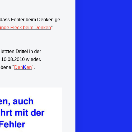
t, dass Fehler beim Denken ge
linde Fleck beim Denken
"
letzten Drittel in der
 10.08.2010 wieder.
ebene "
Den
K
en
".