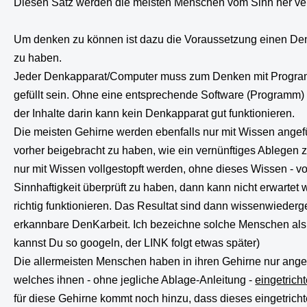
Diesen Satz werden die meisten Menschen vom Sinn her ve
Um denken zu können ist dazu die Voraussetzung einen Denk
zu haben.
Jeder Denkapparat/Computer muss zum Denken mit Program
gefüllt sein. Ohne eine entsprechende Software (Programm)
der Inhalte darin kann kein Denkapparat gut funktionieren.
Die meisten Gehirne werden ebenfalls nur mit Wissen angef
vorher beigebracht zu haben, wie ein vernünftiges Ablegen 
nur mit Wissen vollgestopft werden, ohne dieses Wissen - vo
Sinnhaftigkeit überprüft zu haben, dann kann nicht erwartet
richtig funktionieren. Das Resultat sind dann wissenwied
erkannbare DenKarbeit. Ich bezeichne solche Menschen al
kannst Du so googeln, der LINK folgt etwas später)
Die allermeisten Menschen haben in ihren Gehirne nur ange
welches ihnen - ohne jegliche Ablage-Anleitung -
eingetricht
für diese Gehirne kommt noch hinzu, dass dieses eingetricht