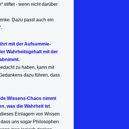
stiftet - wenn nicht darüber
denke. Dazu passt auch ein
“.
ührt mit der Aufsummie-
er Wahrheitsgehalt mit der
 abnimmt.
edacht zu haben, kann mit
Gedankens dazu führen, dass
ende Wissens-Chaos nimmt
en, was die Wahrheit ist
.
 dieses Einlagern von Wissen
e, dass uns sogar Philosophen