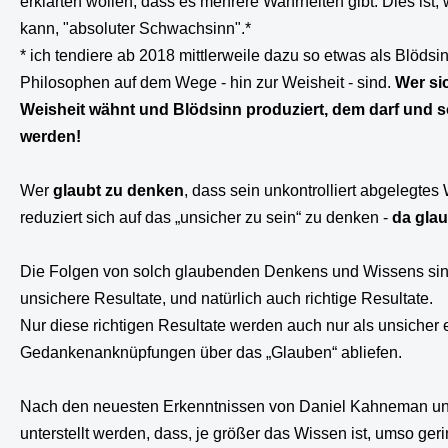
erklärten wollen, dass es mehrere Wahrheiten gibt. Dies is
kann, "absoluter Schwachsinn".*
* ich tendiere ab 2018 mittlerweile dazu so etwas als Blödsi
Philosophen auf dem Wege - hin zur Weisheit - sind.
Wer si
Weisheit wähnt und Blödsinn produziert, dem darf und s
werden!
Wer
glaubt zu denken
, dass sein unkontrolliert abgelegtes W
reduziert sich auf das „unsicher zu sein“ zu denken -
da gla
Die Folgen von solch glaubenden Denkens und Wissens si
unsichere Resultate, und natürlich auch richtige Resultate.
Nur diese richtigen Resultate werden auch nur als unsiche
Gedankenanknüpfungen über das „Glauben“ abliefen.
Nach den neuesten Erkenntnissen von Daniel Kahneman und
unterstellt werden, dass, je größer das Wissen ist, umso gerin