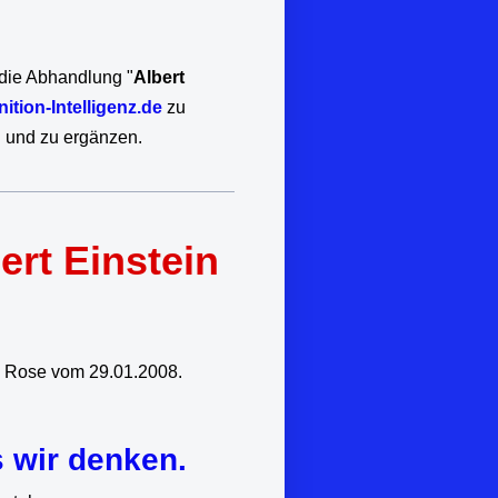
 die Abhandlung "
Albert
nition-Intelligenz.de
zu
n und zu ergänzen.
rt Einstein
9.01.2008.
 wir denken.