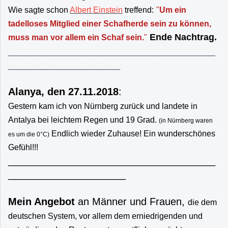
Wie sagte schon
Albert Einstein
treffend:
"
Um ein
tadelloses Mitglied einer Schafherde sein zu können,
Ende Nachtrag.
muss man vor allem ein Schaf sein.
"
_____________________________________
____________________
Alanya, den 27.11.2018
:
Gestern kam ich von Nürnberg zurück und landete in
Antalya bei leichtem Regen und 19 Grad.
(in Nürnberg waren
Endlich wieder Zuhause! Ein wunderschönes
es um die 0°C)
Gefühl!!!
_____________________________________
_____________________
Mein Angebot
an Männer und Frauen,
die dem
deutschen System, vor allem dem erniedrigenden und