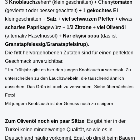
3
Knoblauch
zehen* (klein geschnitten) + Cherry
tomaten
(geviertelt oder besser geachtelt) + 1
gekochtes Ei
kleingeschnitten +
Salz
+
viel schwarzen Pfeffer
+ etwas
scharfes Paprika
gewürz +
1/2 Zitrone
+
viel Olivenöl
(alternativ Haselnussöl) +
Nar ekşisi sosu
(das ist
Granatapfelessig
/
Granatapfelsirup
).
Die
fett
hervorgehobenen Zutaten sind für einen perfekten
Geschmack unverzichtbar.
*
Im Frühjahr gibt es hier den jungen Knoblauch =
sarımsak. Zu
unterscheiden zu den Lauchzwiebeln, die täuschend ähnlich
aussehen: Das Grün ist auch zu verwenden. Siehe übernächstes
Foto!
Mit jungem Knoblauch ist der Genuss noch zu steigern.
Zum Olivenöl noch ein paar Sätze
: Es gibt hier in der
Türkei keine minderwertige Qualität, so wie es in
Deutschland häufig vorkommt. Egal, ob direkt beim Bauern