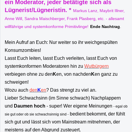
ein Moderator, jeder betätigte sich als
Lügnerist/Lügneristin. *
Markus Lanz, Maybrit Illner,
Anne Will, Sandra Maischberger, Frank Plasberg, etc. - allesamt
willfährige und systemkonforme Primitivlinge!
Ende Nachtrag
.
Mein Aufruf an Euch: Nur weiter so ihr weichgespülten
Konsumzombies!
Lasst Euch leiten, lasst Euch verleiten, lasst Euch von
systemkonformen Moderatoren hin zu
Wutbürgern
verbiegen ohne zu den
K
en, von nachden
K
en ganz zu
schweigen!
Wozu auch
den
K
en
? Das strengt zu viel an.
Lieber Schwachsinn (im Sinne schwach) Nachplappern
und
Daumen hoch
- super! Wer eigene Meinungen
- egal ob
bedient bekommt, der fühlt
sie gut oder ob sie schwachsinnig sind -
sich gut und lässt sich vom Mainstream mitnehmen, der
meistens auf den Abgrund zusteuert.