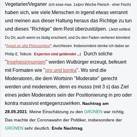
Vegetarier/Veganer
(ich esse max. 1x/pro Woche Fleisch - eher Fisch)
haben sich, wie viele Menschen in irgend etwas verrannt
und meinen aus dieser Haltung heraus das Richtige zu tun
und dieses "Richtige" dem Rest überzustülpen.
(Jetzt solltest
Du Dir, auch wenn es lästig erschient, und Du den Faden verlieren könntest
"
Appel an alle Philosophen
", durchlesen. Insbesondere denke ich dabei an
Durch solche
Philip E. Tetlock:
Experten sind geblendet ...
)
"
Inselgesinnungen
" werden Wutbürger erzeugt, befeuert
mit Formaten wie "
pro und kontra
". Wo sind die
Moderatoren, die dem Wortsinn "Moderator" gerecht
werden und moderieren, denn es musss (mit 3 s) das Ziel
eines jeden Moderators sein der Positionierung in pro oder
kontra massivst entgegenzuwirken.
Nachtrag am
28.05.2021
: Meine Einschätzung zu den
GRÜNEN
war richtig.
Das machte der Coronawahn der Politiker, insbesondere der
GRÜNEN
sehr deutlich.
Ende Nachtrag
.