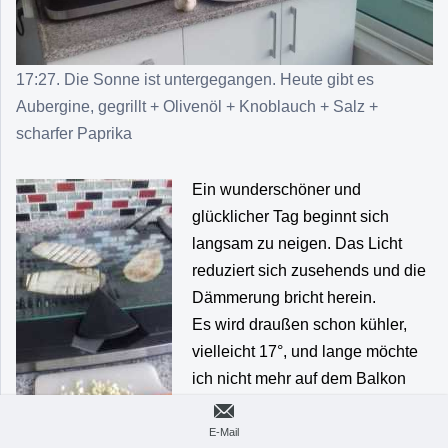
17:27. Die Sonne ist untergegangen. Heute gibt es
Aubergine, gegrillt + Olivenöl + Knoblauch + Salz +
scharfer Paprika
Ein wunderschöner und
glücklicher Tag beginnt sich
langsam zu neigen. Das Licht
reduziert sich zusehends und die
Dämmerung bricht herein.
Es wird draußen schon kühler,
vielleicht 17°, und lange möchte
ich nicht mehr auf dem Balkon
bleiben.
Ich esse das letzte Stück
E-Mail