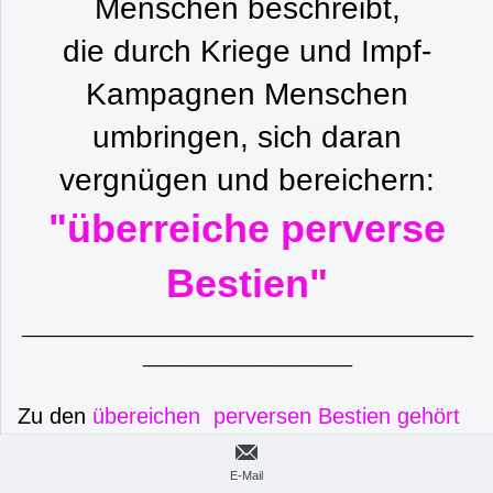
Menschen beschreibt,
die durch Kriege und Impf-
Kampagnen Menschen
umbringen, sich daran
vergnügen und bereichern:
"überreiche perverse
Bestien"
_________________________________________
___________________
Zu den
übereichen perversen Bestien gehört
auch der Generaldirektor der WHO,
Ghebreyesus Tedros
, der vom autralischen
E-Mail