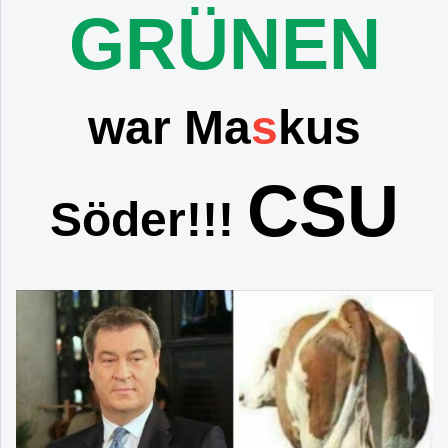
GRÜNEN
war Ma
s
kus
CSU
Söder!!!