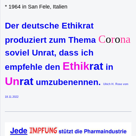
* 1964 in San Fele, Italien
Der deutsche Ethikrat
C
o
r
o
na
produziert zum Thema
soviel Unrat, dass ich
Ethik
rat
empfehle den
in
Un
rat
umzubenennen.
Ulrich H. Rose vom
18.11.2022