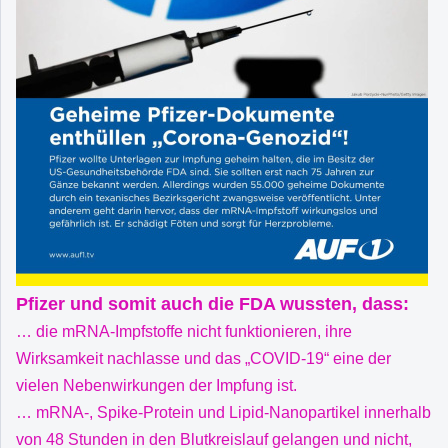
Pfizer und somit auch die FDA wussten, dass:
… die mRNA-Impfstoffe nicht funktionieren, ihre
Wirksamkeit nachlasse und das „COVID-19“ eine der
vielen Nebenwirkungen der Impfung ist.
… mRNA-, Spike-Protein und Lipid-Nanopartikel innerhalb
von 48 Stunden in den Blutkreislauf gelangen und nicht,