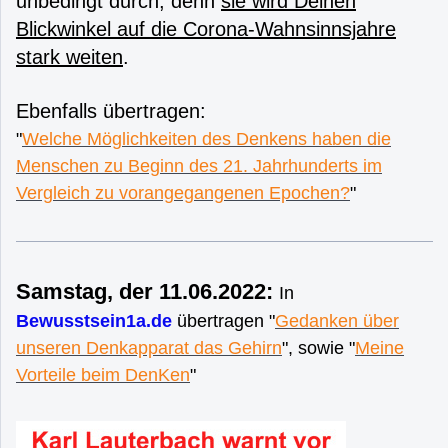
unbedingt durch, denn
sie wird Deinen
Blickwinkel auf die Corona-Wahnsinnsjahre
stark weiten
.
Ebenfalls übertragen:
"
Welche Möglichkeiten des Denkens haben die
Menschen zu Beginn des 21. Jahrhunderts im
Vergleich zu vorangegangenen Epochen?
"
Samstag, der 11.06.2022:
In
Bewusstsein1a.de
übertragen "
Gedanken über
unseren Denkapparat das Gehirn
", sowie "
Meine
Vorteile beim DenKen
"