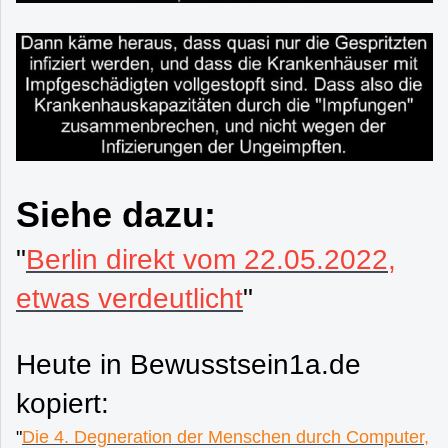
Siehe dazu:
"
Berlin direkt vom 22.05.2022,
etwas verdeutlicht
"
Heute in Bewusstsein1a.de
kopiert:
"
Die 4. Degneration der Menschen durch Computer,