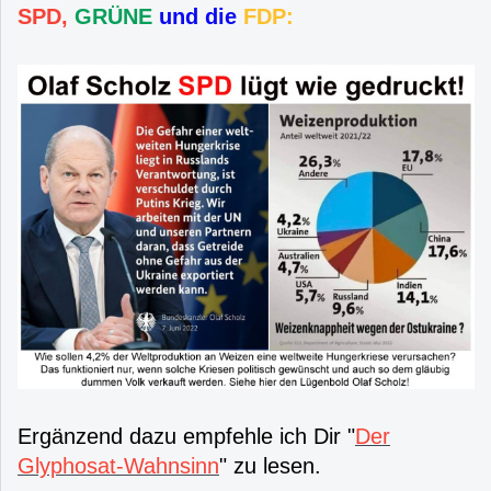
SPD,
GRÜNE
und die
FDP:
Ergänzend dazu empfehle ich Dir "
Der
Glyphosat-Wahnsinn
" zu lesen.