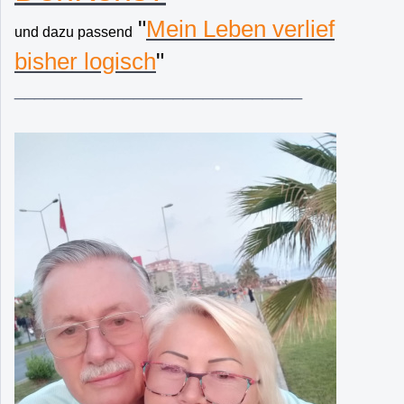
"
Mein Leben verlief
und dazu passend
bisher logisch
"
_____________________________