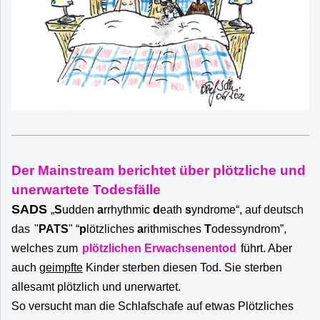
Der Mainstream berichtet über plötzliche und
unerwartete Todesfälle
SADS
„
S
udden
a
rrhythmic
d
eath
s
yndrome“, auf deutsch
das
"
PATS
" “
p
lötzliches
a
rithmisches
T
odessyndrom”,
welches zum
plötzlichen Erwachsenentod
führt. Aber
auch
geimpfte
Kinder sterben diesen Tod. Sie sterben
allesamt plötzlich und unerwartet.
So versucht man die Schlafschafe auf etwas Plötzliches