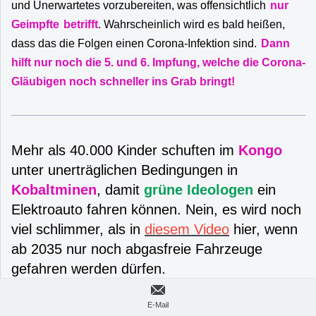
und Unerwartetes vorzubereiten, was offensichtlich
nur
Geimpfte
betrifft
. Wahrscheinlich wird es bald heißen,
dass das die Folgen einen Corona-Infektion sind.
Dann
hilft nur noch die 5. und 6. Impfung, welche die Corona-
Gläubigen noch schneller ins Grab bringt!
Mehr als 40.000 Kinder schuften im
Kongo
unter unerträglichen Bedingungen in
Kobaltminen
, damit
grüne Ideologen
ein
Elektroauto fahren können. Nein, es wird noch
viel schlimmer, als in
diesem Video
hier, wenn
ab 2035 nur noch abgasfreie Fahrzeuge
gefahren werden dürfen.
Kommentar dazu
: So schlimm wird es ja nicht werden,
E-Mail
wenn all die Geimpften tot sind. Mit max. 30 % der jetzigen