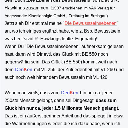
dem Buch „Die Ebenen des Bewusstseins“ von David R.
Hawkings zusammen.
(1997 erschienen im VAK Verlag für
Angewandte Kinesionolgie GmbH , Freiburg im Breisgau)
Jetzt sieh Dir erst mal meine "
Die Bewusstseinsebenen
"
an, wo ich einiges ergänzt habe, wie z. Bsp. Bewusstsein,
was bei David R. Hawkings fehlte. Eigenartig!
Wenn Du "Die Bewusstseinsebenen" aufmerksam gelesen
hast, dann wird Dir evtl. das Glück mit BE 550 noch
gegenwärtig sein. Das Glück (BE 550) kommt weit nach
dem
Den
K
en
mit VL 256, der Zufriedenheit mit VL 260 und
auch noch weit hinter dem Bewusstsein mit VL 420.
Wenn man weiß, dass zum
Den
K
en
hin nur ca. jeder
250ste Mensch gelangt, dann sei Dir gesagt,
dass zum
Glück hin nur ca. jeder 1,5 Millionste Mensch gelangt.
Das ist ein äußerst geringer Anteil und das spiegelt in etwa
die Wahrnehmungen wieder, die ich dazu habe, wenn ich